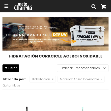

HIDRATACIÓN CORKCICLE ACERO INOXIDABLE
Recomendados
Filtrando por:
Hidratación
Material:
Acero Inoxidable
Quitar filtros