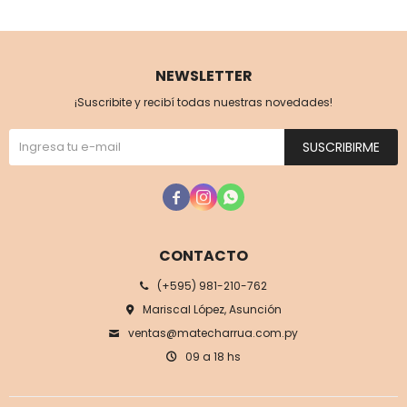
NEWSLETTER
¡Suscribite y recibí todas nuestras novedades!
SUSCRIBIRME



CONTACTO
(+595) 981-210-762
Mariscal López, Asunción
ventas@matecharrua.com.py
09 a 18 hs