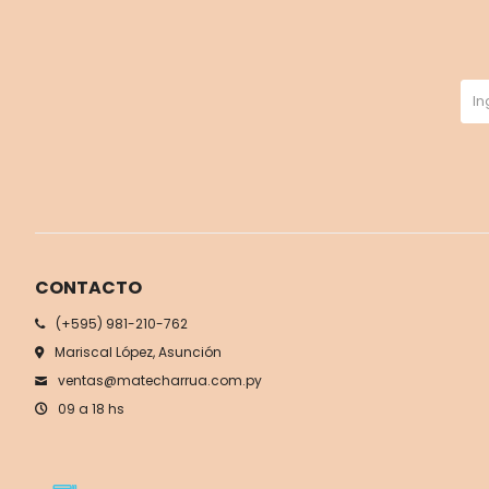
CONTACTO
(+595) 981-210-762
Mariscal López, Asunción
ventas@matecharrua.com.py
09 a 18 hs