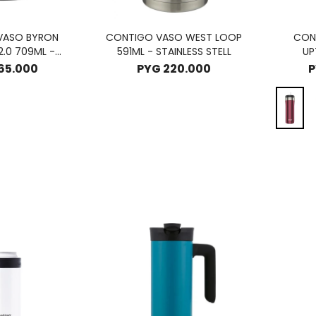
VASO BYRON
CONTIGO VASO WEST LOOP
CON
2.0 709ML -
591ML - STAINLESS STELL
UP
ORICE
CHO
65.000
PYG
220.000
P