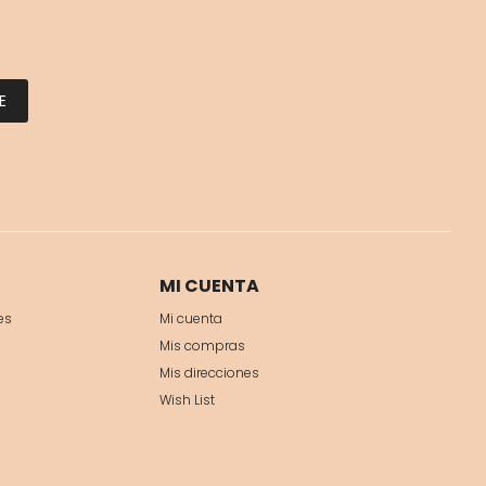
E
MI CUENTA
es
Mi cuenta
Mis compras
Mis direcciones
Wish List