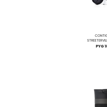
CONTI
STREETERVILL
NORTH 354M
PYG
1