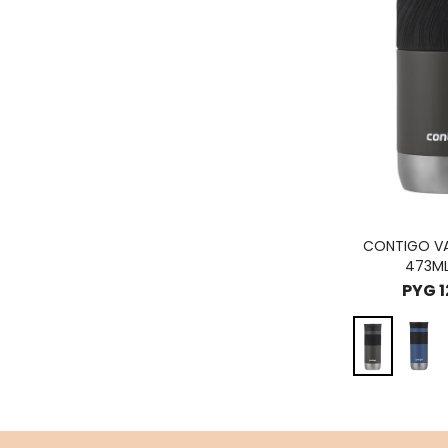
CONTIGO VA
473ML
PYG
1