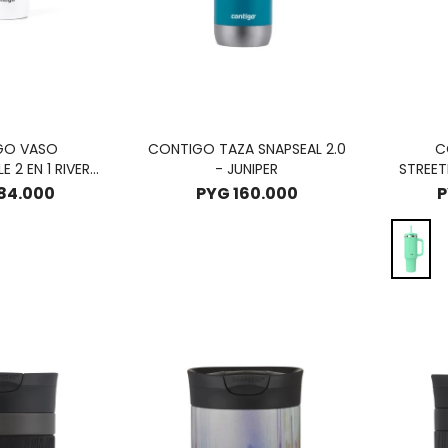
GO VASO
CONTIGO TAZA SNAPSEAL 2.0
C
E 2 EN 1 RIVER
- JUNIPER
STREET
L - SUNBEAM
84.000
PYG
160.000