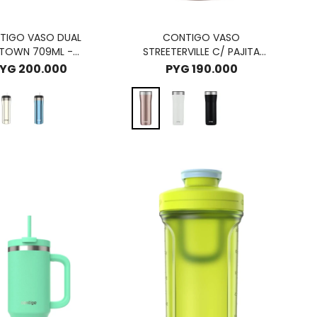
TIGO VASO DUAL
CONTIGO VASO
TOWN 709ML -
STREETERVILLE C/ PAJITA
COLATE TRUFFLE
946ML - PINEBERRY
YG
200.000
PYG
190.000