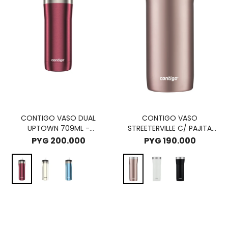
CONTIGO VASO DUAL
CONTIGO VASO
UPTOWN 709ML -
STREETERVILLE C/ PAJITA
CHOCOLATE TRUFFLE
946ML - PINEBERRY
PYG
200.000
PYG
190.000