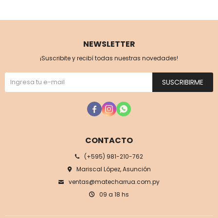
NEWSLETTER
¡Suscribite y recibí todas nuestras novedades!
SUSCRIBIRME



CONTACTO
(+595) 981-210-762
Mariscal López, Asunción
ventas@matecharrua.com.py
09 a 18 hs