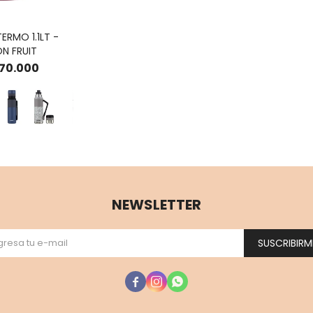
RMO 1.1LT -
N FRUIT
70.000
NEWSLETTER
SUSCRIBIRM


