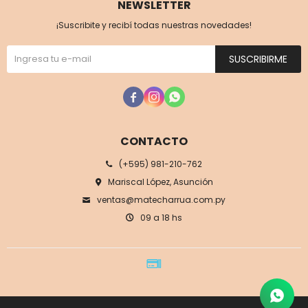
NEWSLETTER
¡Suscribite y recibí todas nuestras novedades!
SUSCRIBIRME



CONTACTO
(+595) 981-210-762
Mariscal López, Asunción
ventas@matecharrua.com.py
09 a 18 hs