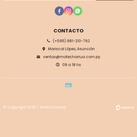



CONTACTO
(+595) 981-210-762
Mariscal López, Asunción
ventas@matecharrua.com.py
09 a 18 hs
© Copyright 2026 / Mate Charrúa